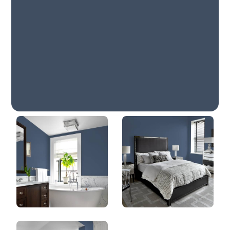
Amirauté
DLX1042-7