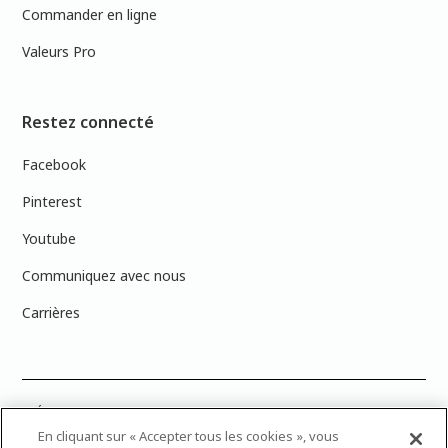
Commander en ligne
Valeurs Pro
Restez connecté
Facebook
Pinterest
Youtube
Communiquez avec nous
Carrières
PRÉCISION DES COULEURS : Veuillez noter que les couleurs affichées à
l’écran peuvent ne pas correspondre exactement aux couleurs de
En cliquant sur « Accepter tous les cookies », vous